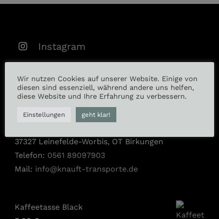
Instagram
Facebook
Wir nutzen Cookies auf unserer Website. Einige von
diesen sind essenziell, während andere uns helfen,
diese Website und Ihre Erfahrung zu verbessern.
RKT Knauft Transporte GmbH
Einstellungen
geht klar!
Bei der Station 24
37327 Leinefelde-Worbis, OT Birkungen
Telefon:
0561 89097903
Mail:
info@knauft-transporte.de
Kaffeetasse Black