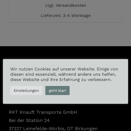
zzgl.
Versandkosten
Lieferzeit:
3-4 Werktage
Wir nutzen Cookies auf unserer Website. Einige von
Instagram
diesen sind essenziell, während andere uns helfen,
diese Website und Ihre Erfahrung zu verbessern.
Facebook
Einstellungen
geht klar!
RKT Knauft Transporte GmbH
Bei der Station 24
37327 Leinefelde-Worbis, OT Birkungen