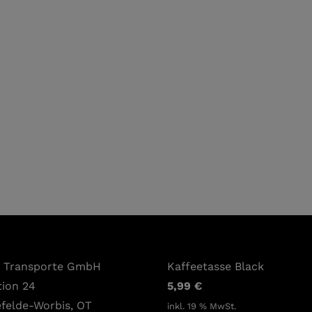
t Transporte GmbH
Kaffeetasse Black
tion 24
5,99
€
efelde-Worbis, OT
inkl. 19 % MwSt.