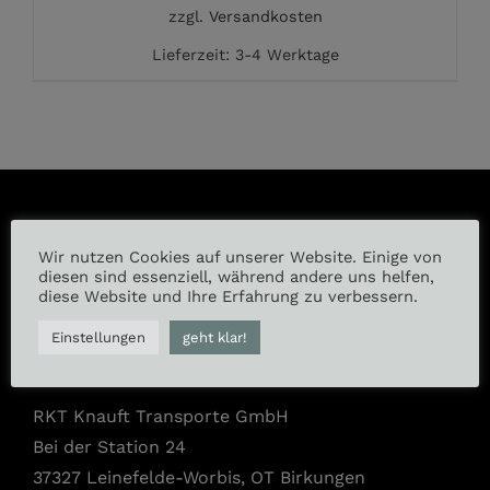
zzgl.
Versandkosten
Lieferzeit:
3-4 Werktage
Wir nutzen Cookies auf unserer Website. Einige von
Instagram
diesen sind essenziell, während andere uns helfen,
diese Website und Ihre Erfahrung zu verbessern.
Facebook
Einstellungen
geht klar!
RKT Knauft Transporte GmbH
Bei der Station 24
37327 Leinefelde-Worbis, OT Birkungen