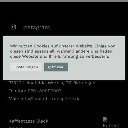
Instagram
Facebook
Wir nutzen Cookies auf unserer Website. Einige von
diesen sind essenziell, während andere uns helfen,
diese Website und Ihre Erfahrung zu verbessern.
RKT Knauft Transporte GmbH
Einstellungen
geht klar!
Bei der Station 24
37327 Leinefelde-Worbis, OT Birkungen
Telefon:
0561 89097903
Mail:
info@knauft-transporte.de
Kaffeetasse Black