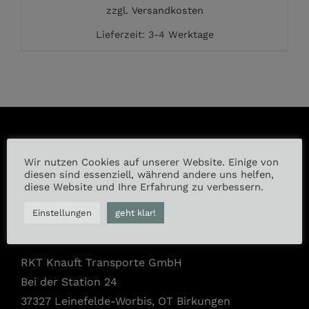
zzgl.
Versandkosten
Lieferzeit:
3-4 Werktage
Wir nutzen Cookies auf unserer Website. Einige von
Instagram
diesen sind essenziell, während andere uns helfen,
diese Website und Ihre Erfahrung zu verbessern.
Facebook
Einstellungen
geht klar!
RKT Knauft Transporte GmbH
Bei der Station 24
37327 Leinefelde-Worbis, OT Birkungen