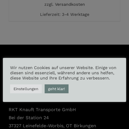
zzgl.
Versandkosten
Lieferzeit:
3-4 Werktage
Wir nutzen Cookies auf unserer Website. Einige von
Instagram
diesen sind essenziell, während andere uns helfen,
diese Website und Ihre Erfahrung zu verbessern.
Facebook
Einstellungen
geht klar!
RKT Knauft Transporte GmbH
Bei der Station 24
37327 Leinefelde-Worbis, OT Birkungen