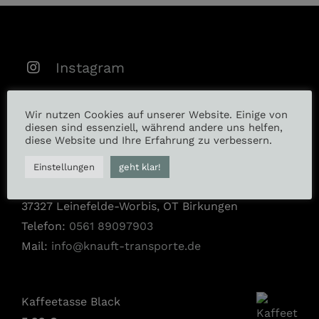
Instagram
Facebook
Wir nutzen Cookies auf unserer Website. Einige von
diesen sind essenziell, während andere uns helfen,
diese Website und Ihre Erfahrung zu verbessern.
RKT Knauft Transporte GmbH
Einstellungen
geht klar!
Bei der Station 24
37327 Leinefelde-Worbis, OT Birkungen
Telefon:
0561 89097903
Mail:
info@knauft-transporte.de
Kaffeetasse Black