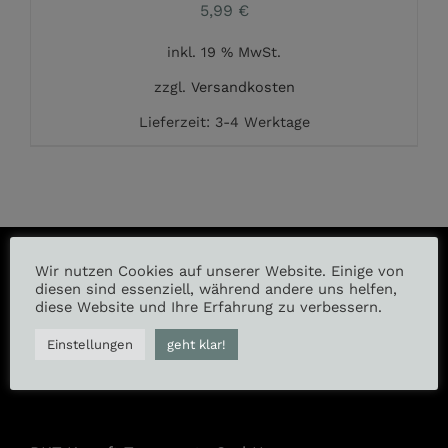
5,99
€
inkl. 19 % MwSt.
zzgl.
Versandkosten
Lieferzeit:
3-4 Werktage
Wir nutzen Cookies auf unserer Website. Einige von
diesen sind essenziell, während andere uns helfen,
diese Website und Ihre Erfahrung zu verbessern.
Instagram
Einstellungen
geht klar!
Facebook