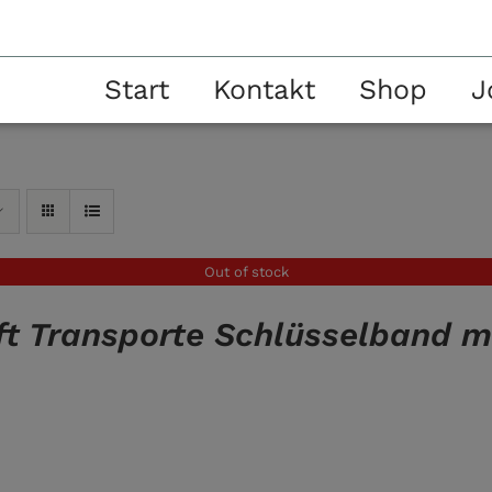
Start
Kontakt
Shop
J
Out of stock
t Transporte Schlüsselband m