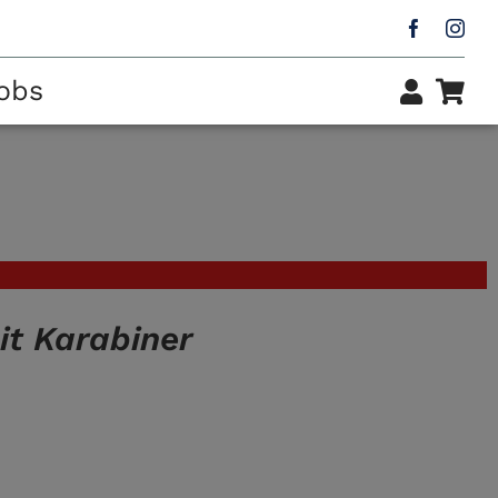
obs
it Karabiner