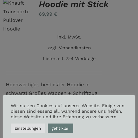
Hoodie mit Stick
69,99
€
inkl. MwSt.
zzgl.
Versandkosten
Lieferzeit:
3-4 Werktage
Hochwertiger, bestickter Hoodie in
schwarz! Großes Wappen + Schriftzug
auf dem Rücken, R.K.T. auf der linken
Wir nutzen Cookies auf unserer Website. Einige von
Brust.
diesen sind essenziell, während andere uns helfen,
diese Website und Ihre Erfahrung zu verbessern.
Einstellungen
geht klar!